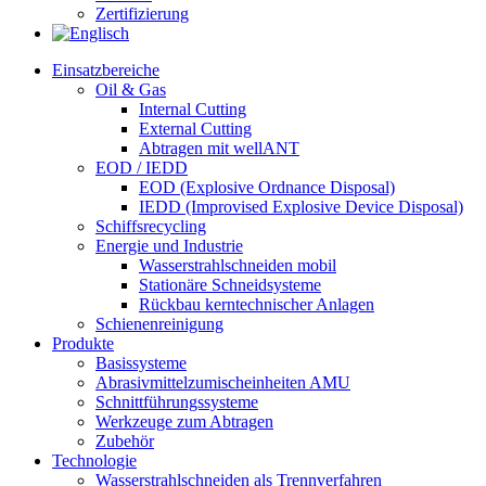
Zertifizierung​
Einsatzbereiche
Oil & Gas
Internal Cutting
External Cutting
Abtragen mit wellANT
EOD / IEDD
EOD (Explosive Ordnance Disposal)
IEDD (Improvised Explosive Device Disposal)
Schiffsrecycling
Energie und Industrie
Wasserstrahlschneiden mobil
Stationäre Schneidsysteme
Rückbau kerntechnischer Anlagen
Schienenreinigung
Produkte
Basissysteme
Abrasivmittelzumischeinheiten AMU
Schnittführungssysteme
Werkzeuge zum Abtragen
Zubehör
Technologie
Wasserstrahlschneiden als Trennverfahren