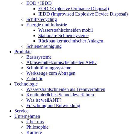
EOD / IEDD
EOD (Explosive Ordnance Disposal)
IEDD (Improvised Explosive Device Disposal)
Schiffsrecycling
Energie und Industrie
Wasserstrahlschneiden mobil
Stationäre Schneidsysteme
Rückbau kerntechnischer Anlagen
Schienenreinigung
Produkte
Basissysteme
Abrasivmittelzumischeinheiten AMU
Schnittführungssysteme
Werkzeuge zum Abtragen
Zubehör
Technologie
Wasserstrahlschneiden als Trennverfahren
Kontinuierliches Schneideverfahren
Was ist wellANT?
Forschung und Entwicklung
Service
Unternehmen
Über uns
Philosophie
Karriere