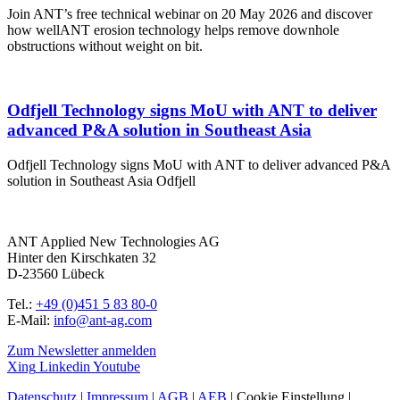
Join ANT’s free technical webinar on 20 May 2026 and discover
how wellANT erosion technology helps remove downhole
obstructions without weight on bit.
Odfjell Technology signs MoU with ANT to deliver
advanced P&A solution in Southeast Asia
Odfjell Technology signs MoU with ANT to deliver advanced P&A
solution in Southeast Asia Odfjell
ANT Applied New Technologies AG
Hinter den Kirschkaten 32
D-23560 Lübeck
Tel.:
+49 (0)451 5 83 80-0
E-Mail:
info@ant-ag.com
Zum Newsletter anmelden
Xing
Linkedin
Youtube
Datenschutz
|
Impressum
|
AGB
|
AEB
|
Cookie Einstellung
|