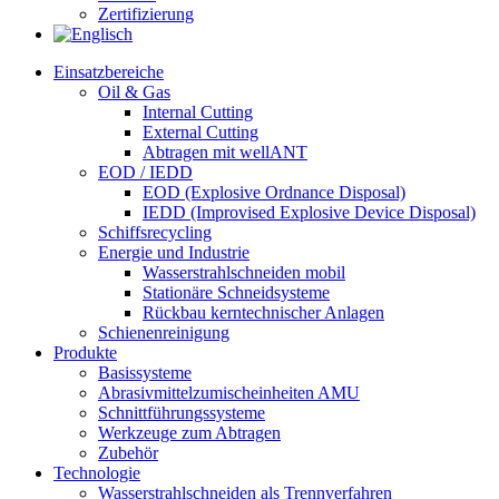
Zertifizierung​
Einsatzbereiche
Oil & Gas
Internal Cutting
External Cutting
Abtragen mit wellANT
EOD / IEDD
EOD (Explosive Ordnance Disposal)
IEDD (Improvised Explosive Device Disposal)
Schiffsrecycling
Energie und Industrie
Wasserstrahlschneiden mobil
Stationäre Schneidsysteme
Rückbau kerntechnischer Anlagen
Schienenreinigung
Produkte
Basissysteme
Abrasivmittelzumischeinheiten AMU
Schnittführungssysteme
Werkzeuge zum Abtragen
Zubehör
Technologie
Wasserstrahlschneiden als Trennverfahren