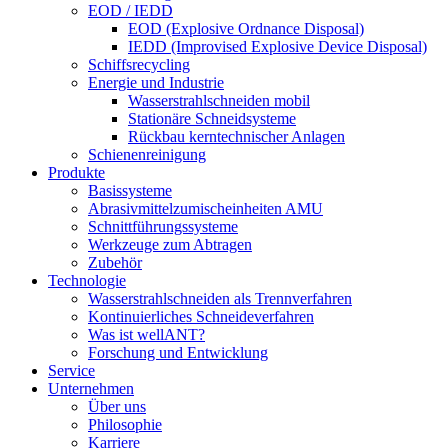
EOD / IEDD
EOD (Explosive Ordnance Disposal)
IEDD (Improvised Explosive Device Disposal)
Schiffsrecycling
Energie und Industrie
Wasserstrahlschneiden mobil
Stationäre Schneidsysteme
Rückbau kerntechnischer Anlagen
Schienenreinigung
Produkte
Basissysteme
Abrasivmittelzumischeinheiten AMU
Schnittführungssysteme
Werkzeuge zum Abtragen
Zubehör
Technologie
Wasserstrahlschneiden als Trennverfahren
Kontinuierliches Schneideverfahren
Was ist wellANT?
Forschung und Entwicklung
Service
Unternehmen
Über uns
Philosophie
Karriere