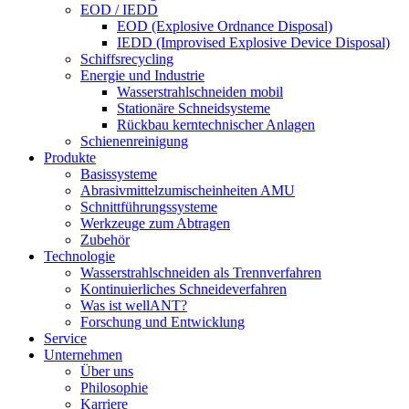
EOD / IEDD
EOD (Explosive Ordnance Disposal)
IEDD (Improvised Explosive Device Disposal)
Schiffsrecycling
Energie und Industrie
Wasserstrahlschneiden mobil
Stationäre Schneidsysteme
Rückbau kerntechnischer Anlagen
Schienenreinigung
Produkte
Basissysteme
Abrasivmittelzumischeinheiten AMU
Schnittführungssysteme
Werkzeuge zum Abtragen
Zubehör
Technologie
Wasserstrahlschneiden als Trennverfahren
Kontinuierliches Schneideverfahren
Was ist wellANT?
Forschung und Entwicklung
Service
Unternehmen
Über uns
Philosophie
Karriere