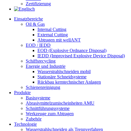
Zertifizierung​
Einsatzbereiche
Oil & Gas
Internal Cutting
External Cutting
Abtragen mit wellANT
EOD / IEDD
EOD (Explosive Ordnance Disposal)
IEDD (Improvised Explosive Device Disposal)
Schiffsrecycling
Energie und Industrie
Wasserstrahlschneiden mobil
Stationäre Schneidsysteme
Rückbau kerntechnischer Anlagen
Schienenreinigung
Produkte
Basissysteme
Abrasivmittelzumischeinheiten AMU
Schnittführungssysteme
Werkzeuge zum Abtragen
Zubehör
Technologie
Wasserstrahlschneiden als Trennverfahren