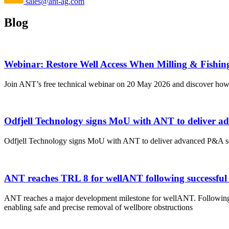
sales@ant-ag.com
Blog
Webinar: Restore Well Access When Milling & Fishin
Join ANT’s free technical webinar on 20 May 2026 and discover how
Odfjell Technology signs MoU with ANT to deliver a
Odfjell Technology signs MoU with ANT to deliver advanced P&A sol
ANT reaches TRL 8 for wellANT following successful 
ANT reaches a major development milestone for wellANT. Following a 
enabling safe and precise removal of wellbore obstructions