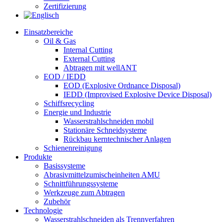
Zertifizierung​
Einsatzbereiche
Oil & Gas
Internal Cutting
External Cutting
Abtragen mit wellANT
EOD / IEDD
EOD (Explosive Ordnance Disposal)
IEDD (Improvised Explosive Device Disposal)
Schiffsrecycling
Energie und Industrie
Wasserstrahlschneiden mobil
Stationäre Schneidsysteme
Rückbau kerntechnischer Anlagen
Schienenreinigung
Produkte
Basissysteme
Abrasivmittelzumischeinheiten AMU
Schnittführungssysteme
Werkzeuge zum Abtragen
Zubehör
Technologie
Wasserstrahlschneiden als Trennverfahren