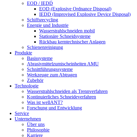
EOD / IEDD
EOD (Explosive Ordnance Disposal)
IEDD (Improvised Explosive Device Disposal)
Schiffsrecycling
Energie und Industrie
Wasserstrahlschneiden mobil
Stationäre Schneidsysteme
Rückbau kerntechnischer Anlagen
Schienenreinigung
Produkte
Basissysteme
Abrasivmittelzumischeinheiten AMU
Schnittführungssysteme
Werkzeuge zum Abtragen
Zubehör
Technologie
Wasserstrahlschneiden als Trennverfahren
Kontinuierliches Schneideverfahren
Was ist wellANT?
Forschung und Entwicklung
Service
Unternehmen
Über uns
Philosophie
Karriere