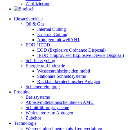
Zertifizierung​
Einsatzbereiche
Oil & Gas
Internal Cutting
External Cutting
Abtragen mit wellANT
EOD / IEDD
EOD (Explosive Ordnance Disposal)
IEDD (Improvised Explosive Device Disposal)
Schiffsrecycling
Energie und Industrie
Wasserstrahlschneiden mobil
Stationäre Schneidsysteme
Rückbau kerntechnischer Anlagen
Schienenreinigung
Produkte
Basissysteme
Abrasivmittelzumischeinheiten AMU
Schnittführungssysteme
Werkzeuge zum Abtragen
Zubehör
Technologie
Wasserstrahlschneiden als Trennverfahren