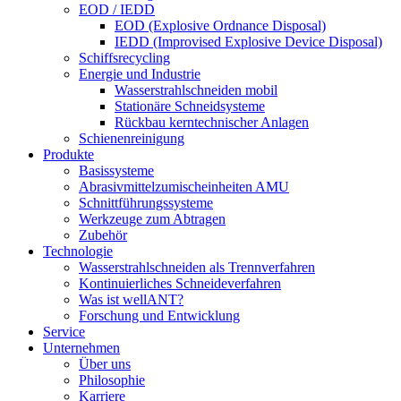
EOD / IEDD
EOD (Explosive Ordnance Disposal)
IEDD (Improvised Explosive Device Disposal)
Schiffsrecycling
Energie und Industrie
Wasserstrahlschneiden mobil
Stationäre Schneidsysteme
Rückbau kerntechnischer Anlagen
Schienenreinigung
Produkte
Basissysteme
Abrasivmittelzumischeinheiten AMU
Schnittführungssysteme
Werkzeuge zum Abtragen
Zubehör
Technologie
Wasserstrahlschneiden als Trennverfahren
Kontinuierliches Schneideverfahren
Was ist wellANT?
Forschung und Entwicklung
Service
Unternehmen
Über uns
Philosophie
Karriere